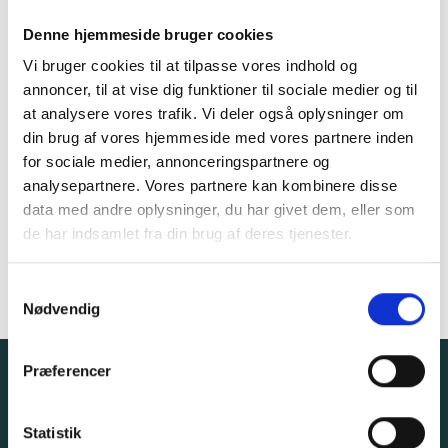
h
e
e
o
e
d
Denne hjemmeside bruger cookies
g
.
d
i
V
Vi bruger cookies til at tilpasse vores indhold og
v
e
i
annoncer, til at vise dig funktioner til sociale medier og til
e
r
s
at analysere vores trafik. Vi deler også oplysninger om
n
S
n
din brug af vores hjemmeside med vores partnere inden
h
i
ø
e
for sociale medier, annonceringspartnere og
n
g
d
analysepartnere. Vores partnere kan kombinere disse
g
e
n
data med andre oplysninger, du har givet dem, eller som
r
e
i
de har indsamlet fra din brug af deres tjenester.
r
n
N
g
S
a
Nødvendig
o
a
v
m
g
i
t
v
g
Præferencer
y
i
a
k
s
t
k
Statistik
i