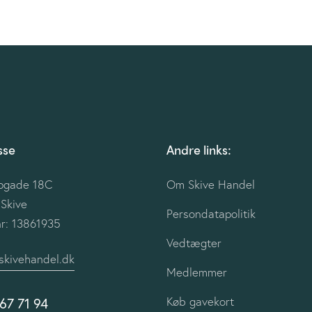
d
d
d
e
e
e
r
r
r
,
,
,
sse
Andre links:
pgade 18C
Om Skive Handel
Skive
Persondatapolitik
r: 13861935
Vedtægter
skivehandel.dk
Medlemmer
Køb gavekort
 67 71 94