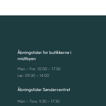
d
d
e
e
r
r
,
,
Åbningstider for butikkerne i
midtbyen
Man – Fre: 10.00 – 17.30
Lør: 09:30 – 14:00
Åbningstider Søndercentret
Man – Tors: 9.30 – 17.30