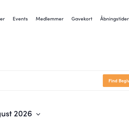
er
Events
Medlemmer
Gavekort
Åbningstide
Find Begi
ust 2026