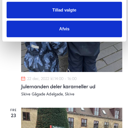
Tillad valgte
Afvis
22 dec, 2022 kl.14:00
-
16:00
Julemanden deler karameller ud
Skive Gågade
Adelgade, Skive
FRE
23