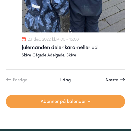
23 dec, 2022 kl.14:00
-
16:00
Julemanden deler karameller ud
Skive Gågade
Adelgade, Skive
Begiv
Forrige
I dag
Næste
Begivenheder
Abonner på kalender