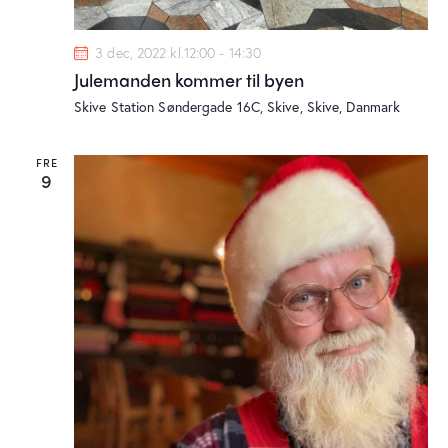
g
e
3 dec, 2022 kl.12:00
-
14:30
r
Julemanden kommer til byen
N
Skive Station
Søndergade 16C, Skive, Skive, Danmark
a
v
i
FRE
9
g
a
t
i
o
n