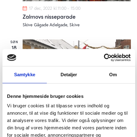
17 dec, 2022 kl.11:00
-
15:00
Zalmovs nisseparade
Skive Gågade
Adelgade, Skive
SØN
18
Samtykke
Detaljer
Om
Denne hjemmeside bruger cookies
Vi bruger cookies til at tilpasse vores indhold og
annoncer, til at vise dig funktioner til sociale medier og til
at analysere vores trafik. Vi deler også oplysninger om
18 dec, 2022 kl.11:00
-
15:00
din brug af vores hjemmeside med vores partnere inden
Zalmovs nisseparade
for sociale medier, annonceringspartnere og