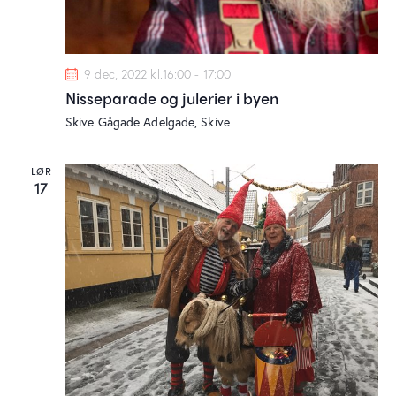
9 dec, 2022 kl.16:00
-
17:00
Nisseparade og julerier i byen
Skive Gågade
Adelgade, Skive
LØR
17