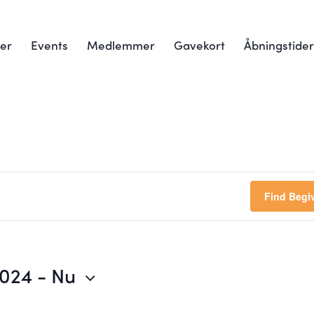
er
Events
Medlemmer
Gavekort
Åbningstide
Find Begi
2024
 - 
Nu