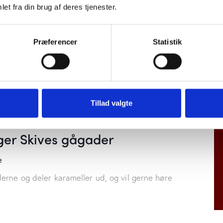
et fra din brug af deres tjenester.
Præferencer
Statistik
Tillad valgte
er Skives gågader
e
erne og deler karameller ud, og vil gerne høre