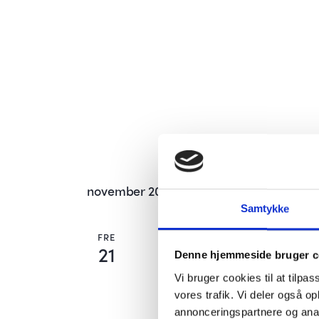
i
g
a
t
i
o
november 2025
n
Samtykke
21 nov, 2025 kl.16:00
-
17:15
FRE
21
Juletræstænding
Denne hjemmeside bruger c
Vi bruger cookies til at tilpas
Rådhustorvet
Torvestræde 2,
vores trafik. Vi deler også 
annonceringspartnere og anal
Julen står for døren – og det