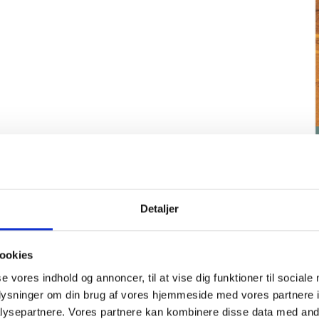
Detaljer
ookies
se vores indhold og annoncer, til at vise dig funktioner til sociale
 Skive, Danmark
oplysninger om din brug af vores hjemmeside med vores partnere i
ysepartnere. Vores partnere kan kombinere disse data med andr
 betyder, at det endnu engang er tid til…