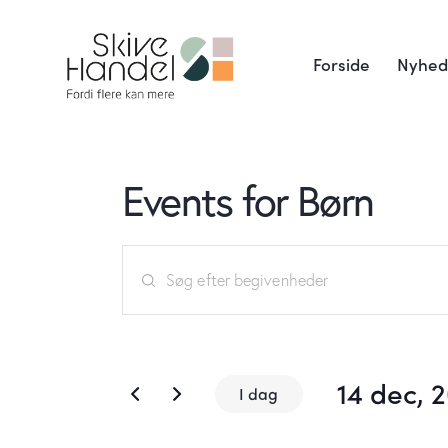
Forside
Nyhed
Events for Børn
B
S
e
k
r
g
i
14 dec, 
v
i
I dag
n
V
ø