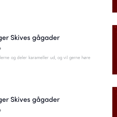
er Skives gågader
e
erne og deler karameller ud, og vil gerne høre
er Skives gågader
e