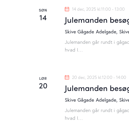
14 dec, 2025 kl.11:00
-
13:00
SØN
14
Julemanden besøg
Skive Gågade
Adelgade, Skiv
Julemanden går rundt i gågad
hvad I…
20 dec, 2025 kl.12:00
-
14:00
LØR
20
Julemanden besøg
Skive Gågade
Adelgade, Skiv
Julemanden går rundt i gågad
hvad I…