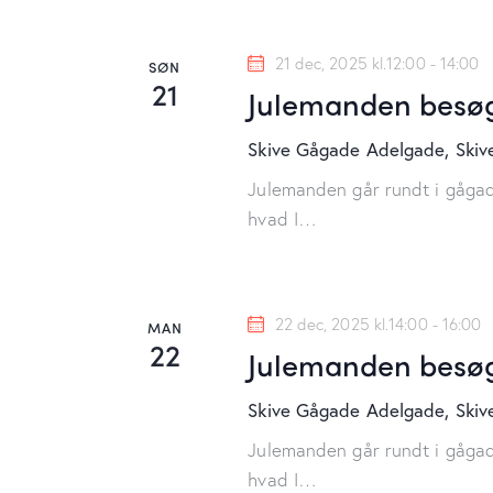
21 dec, 2025 kl.12:00
-
14:00
SØN
21
Julemanden besøg
Skive Gågade
Adelgade, Skiv
Julemanden går rundt i gågad
hvad I…
22 dec, 2025 kl.14:00
-
16:00
MAN
22
Julemanden besøg
Skive Gågade
Adelgade, Skiv
Julemanden går rundt i gågad
hvad I…