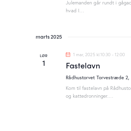
s
Julemanden går rundt i gågad
g
n
hvad I…
l
i
e
o
marts 2025
n
r
g
d
1 mar, 2025 kl.10:30
-
12:00
LØR
.
1
Fastelavn
e
Rådhustorvet
Torvestræde 2,
r
Kom til fastelavn på Rådhusto
N
og kattedronninger.…
a
v