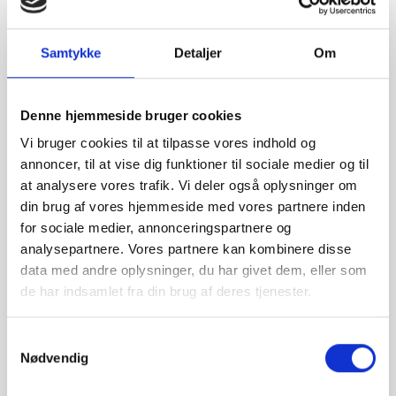
Samtykke
Detaljer
Om
Denne hjemmeside bruger cookies
Vi bruger cookies til at tilpasse vores indhold og
annoncer, til at vise dig funktioner til sociale medier og til
at analysere vores trafik. Vi deler også oplysninger om
din brug af vores hjemmeside med vores partnere inden
for sociale medier, annonceringspartnere og
analysepartnere. Vores partnere kan kombinere disse
data med andre oplysninger, du har givet dem, eller som
NYHEDER
24. marts 2025
de har indsamlet fra din brug af deres tjenester.
Sparnord Fonden støtter Skive Handels
sommerkoncerter
S
Nødvendig
a
UNCATEGORIZED
17. oktober 2024
m