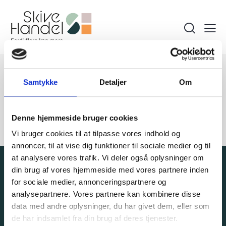
Samtykke
Detaljer
Om
Nyhed 2024
Denne hjemmeside bruger cookies
Bedskrivelse
Vi bruger cookies til at tilpasse vores indhold og
annoncer, til at vise dig funktioner til sociale medier og til
at analysere vores trafik. Vi deler også oplysninger om
din brug af vores hjemmeside med vores partnere inden
for sociale medier, annonceringspartnere og
analysepartnere. Vores partnere kan kombinere disse
Adresse
Andre links:
data med andre oplysninger, du har givet dem, eller som
Brårupgade 18C
de har indsamlet fra din brug af deres tjenester.
Om Skive Handel