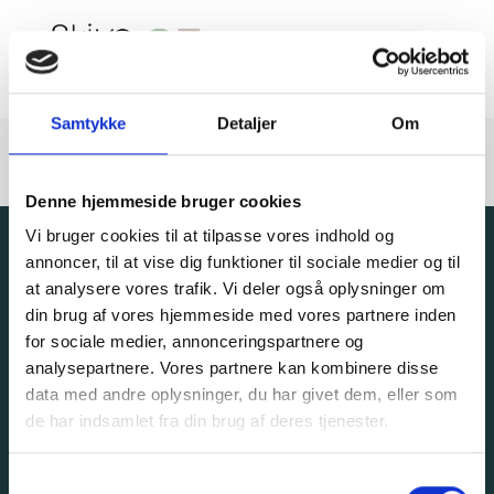
Samtykke
Detaljer
Om
Denne hjemmeside bruger cookies
Vi bruger cookies til at tilpasse vores indhold og
annoncer, til at vise dig funktioner til sociale medier og til
at analysere vores trafik. Vi deler også oplysninger om
din brug af vores hjemmeside med vores partnere inden
Adresse
Andre links:
for sociale medier, annonceringspartnere og
Brårupgade 18C
analysepartnere. Vores partnere kan kombinere disse
Om Skive Handel
7800 Skive
data med andre oplysninger, du har givet dem, eller som
Persondatapolitik
de har indsamlet fra din brug af deres tjenester.
CVR-nr: 13861935
Vedtægter
info@skivehandel.dk
S
Medlemmer