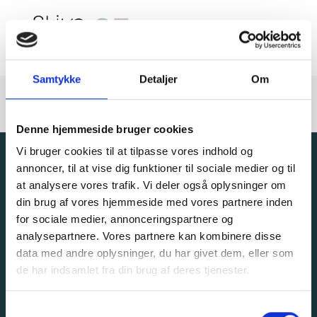
Samtykke
Detaljer
Om
Denne hjemmeside bruger cookies
Vi bruger cookies til at tilpasse vores indhold og
annoncer, til at vise dig funktioner til sociale medier og til
at analysere vores trafik. Vi deler også oplysninger om
din brug af vores hjemmeside med vores partnere inden
Adresse
Andre links:
for sociale medier, annonceringspartnere og
Brårupgade 18C
analysepartnere. Vores partnere kan kombinere disse
Om Skive Handel
7800 Skive
data med andre oplysninger, du har givet dem, eller som
Persondatapolitik
de har indsamlet fra din brug af deres tjenester.
CVR-nr: 13861935
Vedtægter
info@skivehandel.dk
S
Medlemmer