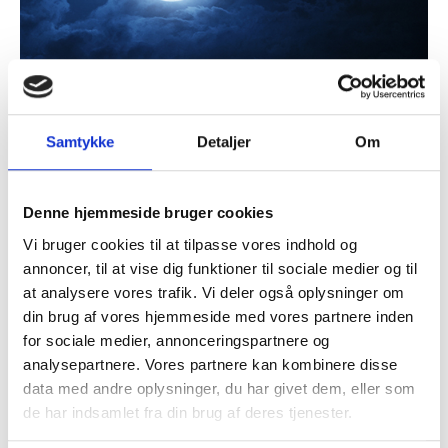
Samtykke
Detaljer
Om
Skive by night til kl. 21.00
Se vores program
her
Denne hjemmeside bruger cookies
Vi bruger cookies til at tilpasse vores indhold og
annoncer, til at vise dig funktioner til sociale medier og til
at analysere vores trafik. Vi deler også oplysninger om
Tilføj til kalender
din brug af vores hjemmeside med vores partnere inden
for sociale medier, annonceringspartnere og
analysepartnere. Vores partnere kan kombinere disse
Detaljer
data med andre oplysninger, du har givet dem, eller som
Dato:
de har indsamlet fra din brug af deres tjenester.
3 okt, 2025