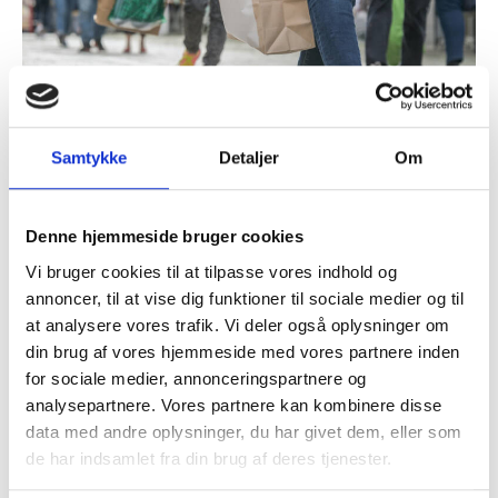
Samtykke
Detaljer
Om
Skive by night åbent til kl. 21.00
Program følger
Denne hjemmeside bruger cookies
Vi bruger cookies til at tilpasse vores indhold og
annoncer, til at vise dig funktioner til sociale medier og til
at analysere vores trafik. Vi deler også oplysninger om
Tilføj til kalender
din brug af vores hjemmeside med vores partnere inden
for sociale medier, annonceringspartnere og
analysepartnere. Vores partnere kan kombinere disse
Detaljer
data med andre oplysninger, du har givet dem, eller som
Dato:
de har indsamlet fra din brug af deres tjenester.
13 jun, 2025