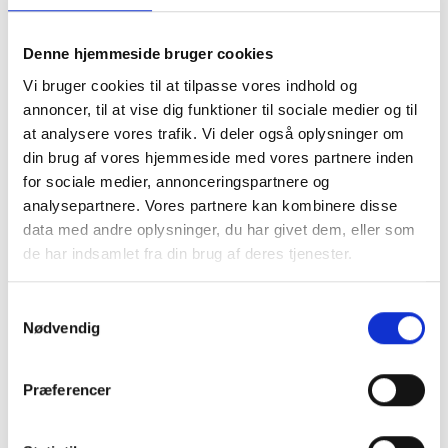
Tilføj til kalender
Denne hjemmeside bruger cookies
Vi bruger cookies til at tilpasse vores indhold og
Detaljer
Arrangør
annoncer, til at vise dig funktioner til sociale medier og til
Dato:
Skive Handel
at analysere vores trafik. Vi deler også oplysninger om
18 dec, 2023
Telefon
din brug af vores hjemmeside med vores partnere inden
Tidspunkt:
6167 7194
for sociale medier, annonceringspartnere og
14:30 - 17:30
E-mail
analysepartnere. Vores partnere kan kombinere disse
info@skivehandel.dk
data med andre oplysninger, du har givet dem, eller som
de har indsamlet fra din brug af deres tjenester.
Sted
Skive Gågade
S
Nødvendig
Adelgade
a
Skive
,
7800
m
+ Google Maps
t
Præferencer
y
k