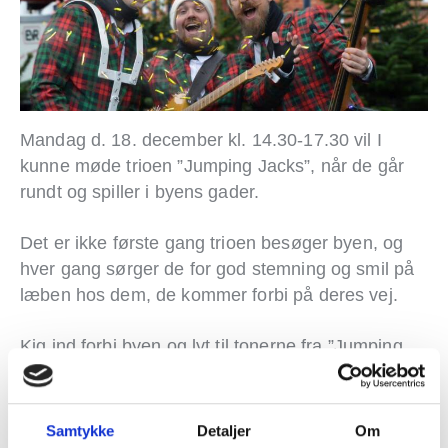
Mandag d. 18. december kl. 14.30-17.30 vil I
kunne møde trioen ”Jumping Jacks”, når de går
rundt og spiller i byens gader.
Det er ikke første gang trioen besøger byen, og
hver gang sørger de for god stemning og smil på
læben hos dem, de kommer forbi på deres vej.
Kig ind forbi byen og lyt til tonerne fra ”Jumping
Jacks”, mens du får ordnet de sidste julegaver.
Samtykke
Detaljer
Om