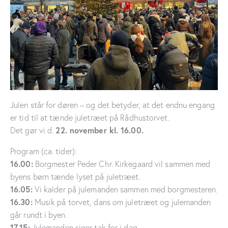
Julen står for døren – og det betyder, at det endnu engang
er tid til at tænde juletræet på Rådhustorvet.
Det gør vi d.
22. november kl. 16.00.
Program (ca. tider):
16.00:
Borgmester Peder Chr. Kirkegaard vil sammen med
byens børn tænde lyset på juletræet.
16.05:
Vi kalder på julemanden sammen med borgmesteren.
16.30:
Musik på torvet, dans om juletræet og julemanden
går rundt i byen.
17.15:
Julemanden siger tak for i dag.