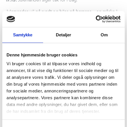
Julemanden vil gå rundt og hilse på børnene – og måske I
er heldige, at han har en karamel eller to i lommerne.
Aktiviteten er støttet af Skive Kommunes bydelspulje og
Samtykke
Detaljer
Om
Sparvest Fonden
Denne hjemmeside bruger cookies
Vi bruger cookies til at tilpasse vores indhold og
annoncer, til at vise dig funktioner til sociale medier og til
at analysere vores trafik. Vi deler også oplysninger om
din brug af vores hjemmeside med vores partnere inden
Tilføj til kalender
for sociale medier, annonceringspartnere og
analysepartnere. Vores partnere kan kombinere disse
Detaljer
Arrangør
data med andre oplysninger, du har givet dem, eller som
de har indsamlet fra din brug af deres tjenester.
Dato:
Skive Handel
22 nov, 2024
Telefon
S