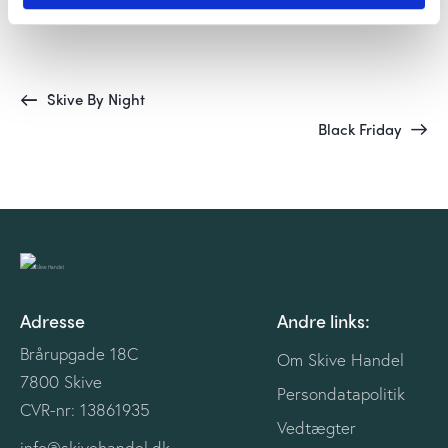
Skive By Night
Black Friday
Adresse
Andre links:
Brårupgade 18C
Om Skive Handel
7800 Skive
Persondatapolitik
CVR-nr: 13861935
Vedtægter
info@skivehandel.dk