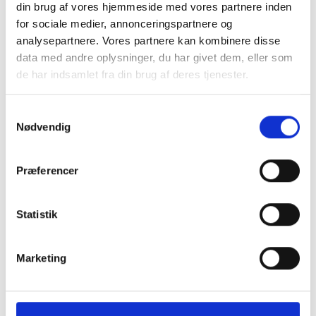
ligner Kim Larsen frygtelig meget.
din brug af vores hjemmeside med vores partnere inden
for sociale medier, annonceringspartnere og
Arrangementet er støttet af Spar Vest Fonden, Spar Nord
analysepartnere. Vores partnere kan kombinere disse
Fonden og Skive Kommune
data med andre oplysninger, du har givet dem, eller som
de har indsamlet fra din brug af deres tjenester.
Tilføj til kalender
S
Nødvendig
a
m
Detaljer
t
Præferencer
Dato:
y
11 jul, 2025
k
k
Statistik
Tidspunkt:
15:00 - 17:00
e
v
Marketing
a
l
Koncert på Rådhustorvet med Hula Hula
g