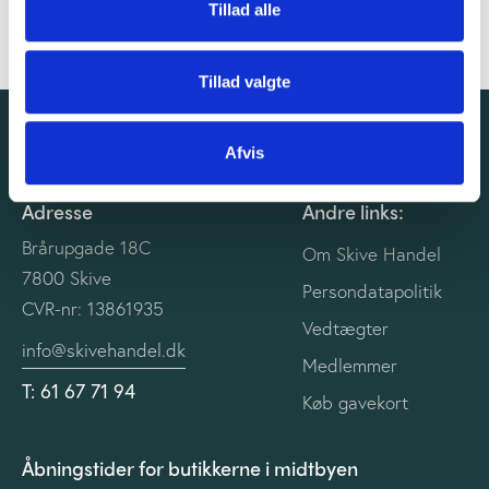
Koncert op Rådhustorvet med Bibbi & Snif og Skriver
Tillad alle
Tillad valgte
Afvis
Adresse
Andre links:
Brårupgade 18C
Om Skive Handel
7800 Skive
Persondatapolitik
CVR-nr: 13861935
Vedtægter
info@skivehandel.dk
Medlemmer
T: 61 67 71 94
Køb gavekort
Åbningstider for butikkerne i midtbyen