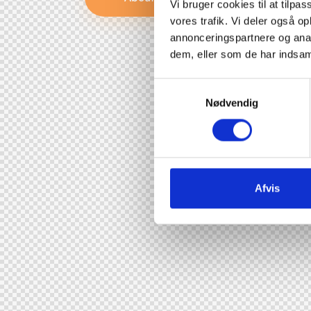
Vi bruger cookies til at tilpas
vores trafik. Vi deler også 
annonceringspartnere og anal
dem, eller som de har indsaml
S
Nødvendig
a
m
t
y
k
k
Afvis
e
v
a
l
g