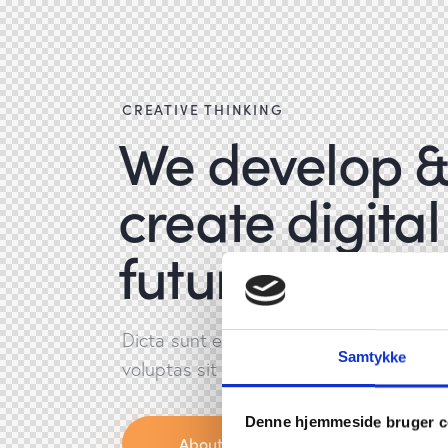
CREATIVE THINKING
We develop 
create digital
future.
Dicta sunt explicabo. Nemo enim ipsam
Samtykke
voluptas sit aspernatur aut odit aut fugi
Denne hjemmeside bruger c
About Us