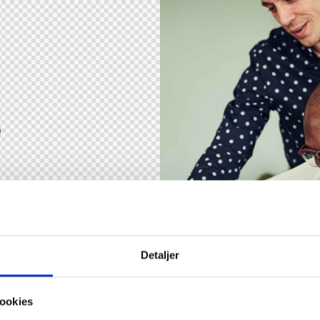
&
 voluptatem quia
Detaljer
t sed quia.
ookies